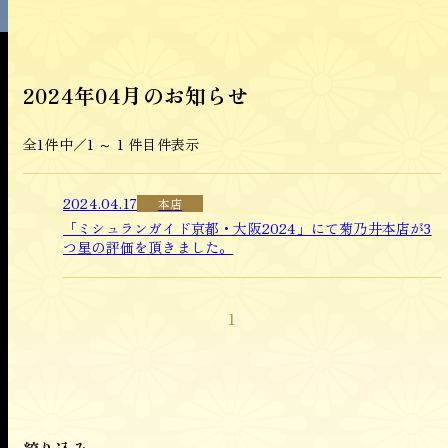
季節の懐石料理
今月の献立
時雨弁当
2024年04月のお知らせ
百貨店のご案内
全1件中／
1 ～ 1 件目
件表示
オンラインショップ
2024.04.17
本店
ご予約・お問い合わせ
「ミシュランガイド京都・大阪2024」にて菊乃井本店が3
つ星の評価を頂きました。
お知らせ
1
採用情報
菊乃井 本店・無碍山房
赤坂 菊乃井
露庵
絞り込み