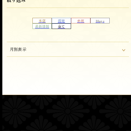
JP
EN
CH
本店
露庵
赤坂
Muge
最新情報
全て
月別表示